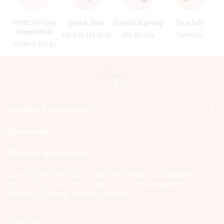
700TL Ve Üzeri
Destek Hattı
Güvenli Alışveriş
Para İade
Alışverişlerde
+90 533 325 26 06
256 Bit SSL
Garantisi
Ücretsiz Kargo
Popüler Kategoriler
Kurumsal
Müşteri Hizmetleri
Clay Notes Studio, en kaliteli sanat malzemeleri
için nihai hedefiniz. Geniş ürün yelpazemizle
yaratıcılığınızı ortaya çıkarın!
Türkiye