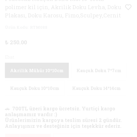
polimer kil için, Akrilik Doku Levha, Doku
Plakası, Doku Karosu, Fimo,Sculpey,Cernit
Ürün Kodu
:
RTM088
₺ 250.00
Ebat
Akrilik Mühür 10*10cm
Kauçuk Doku 7*7cm
Kauçuk Doku 10*10cm
Kauçuk Doku 14*14cm
🚗
700TL üzeri kargo ücretsiz. Yurtiçi kargo
anlaşmamız vardır :)
Ürünlerimizin kargoya teslim süresi 2 gündür.
Anlayışınız ve desteğiniz için teşekkür ederiz.