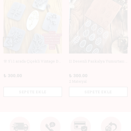
🌸 5'i 1 arada Çiçekli Vintage Deboss Damga Seti – Polimer Kil, Sabun, Seramik ve Pişirme için Mükemmel! 🌸
11 Desenli Paskalya Yumurtası Doku Matı +Hediye Kalıp | Polimer Kil & Hava ile Kuruyan Kil için Damga
₺ 300.00
₺ 300.00
2 Materyal
SEPETE EKLE
SEPETE EKLE