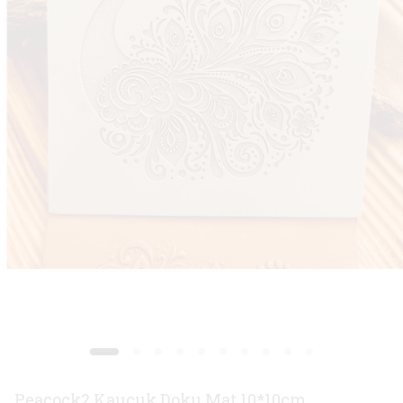
Peacock2 Kauçuk Doku Mat 10*10cm