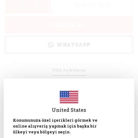
SEPETE EKLE
HEMEN AL
WHATSAPP
Ürün Açıklaması
🦚
Peacock2 Rubber Texture Mat
ile projelerinizde zarif ve
detaylı desenler oluşturun! 10x10 cm boyutundaki bu mat,
polymer clay
,
air dry clay
,
şeker hamuru
ve
metal kil
ile
uyumludur. Takı yapımı, ev dekorasyonu ve diğer birçok
United States
zanaat projesi için idealdir.
🎨
Ürün Özellikleri:
•
Boyut:
10x10 cm
Konumunuza özel içerikleri görmek ve
•
Malzeme:
Yüksek kaliteli lastik
online alışveriş yapmak için başka bir
•
Tasarım:
Zarif
peacock
desenli
ülkeyi veya bölgeyi seçin.
•
Uygulamalar:
Takı yapımı, ev dekorasyonu, el sanatları