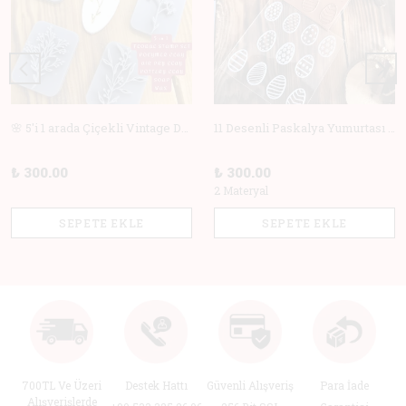
🌸 5'i 1 arada Çiçekli Vintage Deboss Damga Seti – Polimer Kil, Sabun, Seramik ve Pişirme için Mükemmel! 🌸
11 Desenli Paskalya Yumurtası Doku Matı +Hediye Kalıp | Polimer Kil & Hava ile Kuruyan Kil için Damga
₺ 300.00
₺ 300.00
2 Materyal
SEPETE EKLE
SEPETE EKLE
700TL Ve Üzeri
Destek Hattı
Güvenli Alışveriş
Para İade
Alışverişlerde