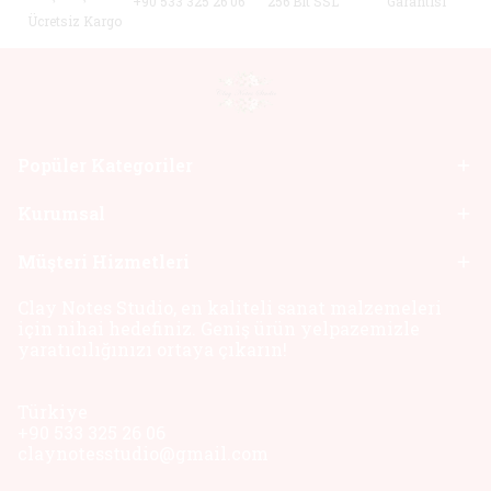
+90 533 325 26 06
256 Bit SSL
Garantisi
Ücretsiz Kargo
Popüler Kategoriler
Kurumsal
Müşteri Hizmetleri
Clay Notes Studio, en kaliteli sanat malzemeleri
için nihai hedefiniz. Geniş ürün yelpazemizle
yaratıcılığınızı ortaya çıkarın!
Türkiye
+90 533 325 26 06
claynotesstudio@gmail.com