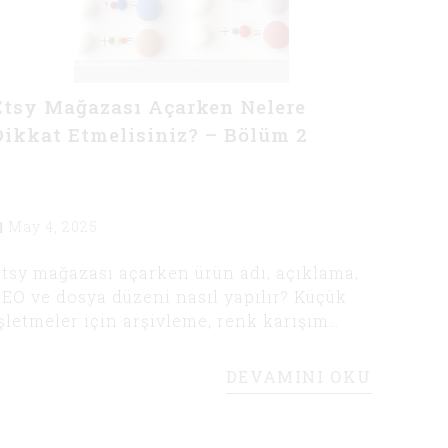
Etsy Mağazası Açarken Nelere
Dikkat Etmelisiniz? – Bölüm 2
May 4, 2025
tsy mağazası açarken ürün adı, açıklama,
EO ve dosya düzeni nasıl yapılır? Küçük
şletmeler için arşivleme, renk karışım
otları ve bütçe dostu ipuçlarıyla adım
dım rehber.
DEVAMINI OKU