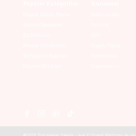
Popüler Kategoriler
Kurumsal
Kauçuk Dokulu Matlar
Hakkımızda
Akrilik Damgalar
İletişim
Kil Kesiciler
SSS
Boncuk Silindirleri
Sipariş Takip
Su Transfer Kağıtları
Favorilerim
Polimer Kil Küpe
Siparişlerim
©2025
Tüm Hakları Saklıdır - ikas E-Ticaret Platformu ile o