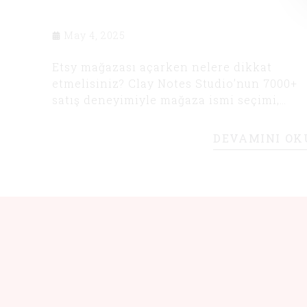
May 4, 2025
Etsy mağazası açarken nelere dikkat
etmelisiniz? Clay Notes Studio’nun 7000+
satış deneyimiyle mağaza ismi seçimi,
kapak fotoğrafı hazırlığı ve ilk hafta
avantajı gibi önemli ipuçlarını bu blog
DEVAMINI OK
yazısında bulabilirsiniz. Etsy’ye
başlamadan mutlaka okuyun!