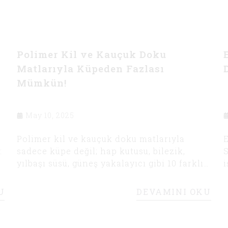
Polimer Kil ve Kauçuk Doku
Matlarıyla Küpeden Fazlası
Mümkün!
May 10, 2025
Polimer kil ve kauçuk doku matlarıyla
E
:
sadece küpe değil; hap kutusu, bilezik,
S
yılbaşı süsü, güneş yakalayıcı gibi 10 farklı
i
ürün fikri! İlham veren örneklerle dolu bu
n
yazıyı mutlaka okuyun. Yeni projeler için
a
U
DEVAMINI OKU
yaratıcılığınızı serbest bırakın!