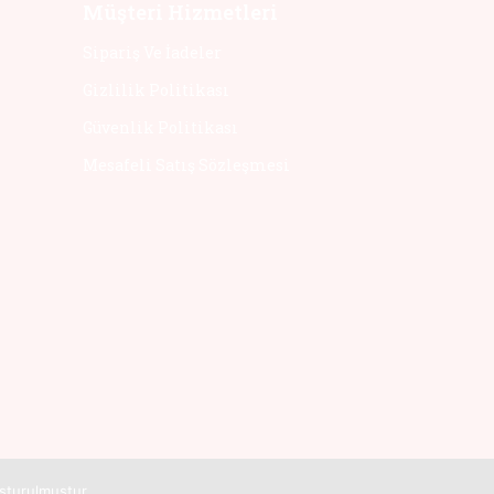
Müşteri Hizmetleri
Sipariş Ve İadeler
Gizlilik Politikası
Güvenlik Politikası
Mesafeli Satış Sözleşmesi
luşturulmuştur