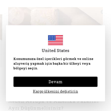
United States
Konumunuza özel içerikleri görmek ve online
alışveriş yapmak için başka bir ülkeyi veya
bölgeyi seçin.
Devam
Kargo ülkesini değiştirin
Polimer Kil Küpe Tasarımı Yaparken
Neden Avrupa ve Amerika Pazarını
Ayrı Düşünmelisiniz?