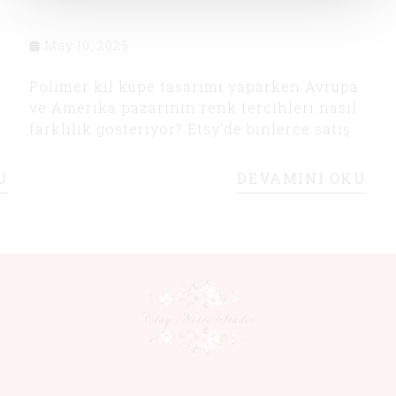
May 10, 2025
Polimer kil küpe tasarımı yaparken Avrupa
ve Amerika pazarının renk tercihleri nasıl
farklılık gösteriyor? Etsy'de binlerce satış
yapmış bir satıcıdan, hedef kitlenize göre
renk seçimi ve kullanılabilir tasarımlar
U
DEVAMINI OKU
üretme konusunda önemli ipuçları bu
yazıda!