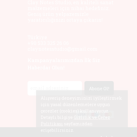
Clay Notes Studio, en kaliteli sanat
malzemeleri için nihai hedefiniz.
Geniş ürün yelpazemizle
yaratıcılığınızı ortaya çıkarın!
Türkiye
+90 533 325 26 06
claynotesstudio@gmail.com
Kampanyalarımızdan İlk Siz
Haberdar Olun!
Abone Ol!
Alışveriş deneyiminizi iyileştirmek
için yasal düzenlemelere uygun
çerezler (cookies) kullanıyoruz.
Detaylı bilgiye
Gizlilik ve Çerez
Politikası
sayfamızdan
erişebilirsiniz.