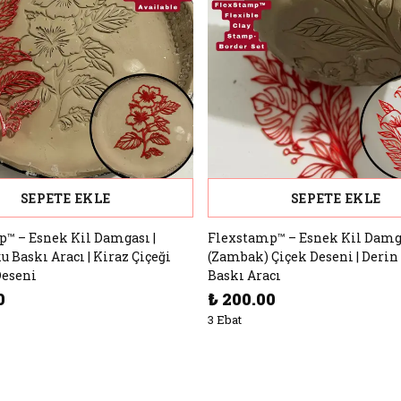
SEPETE EKLE
SEPETE EKLE
™ – Esnek Kil Damgası |
Flexstamp™ – Esnek Kil Damga
u Baskı Aracı | Kiraz Çiçeği
(Zambak) Çiçek Deseni | Derin
Deseni
Baskı Aracı
0
₺ 200.00
3 Ebat