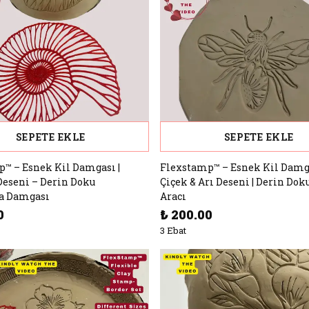
SEPETE EKLE
SEPETE EKLE
™ – Esnek Kil Damgası |
Flexstamp™ – Esnek Kil Damga
Deseni – Derin Doku
Çiçek & Arı Deseni | Derin Dok
a Damgası
Aracı
0
₺ 200.00
3 Ebat