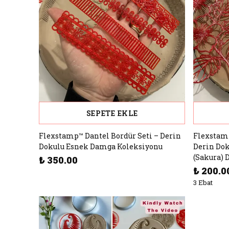
SEPETE EKLE
Flexstamp™ Dantel Bordür Seti – Derin
Flexstamp
Dokulu Esnek Damga Koleksiyonu
Derin Dok
(Sakura) 
₺ 350.00
₺ 200.0
3 Ebat