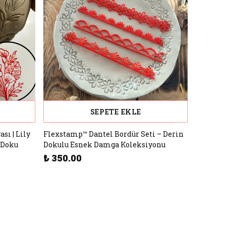
SEPETE EKLE
sı | Lily
Flexstamp™ Dantel Bordür Seti – Derin
 Doku
Dokulu Esnek Damga Koleksiyonu
₺ 350.00