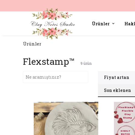
Ürünler
Hak
Ürünler
Flexstamp™
9
ürün
Fiyat artan
Son eklenen