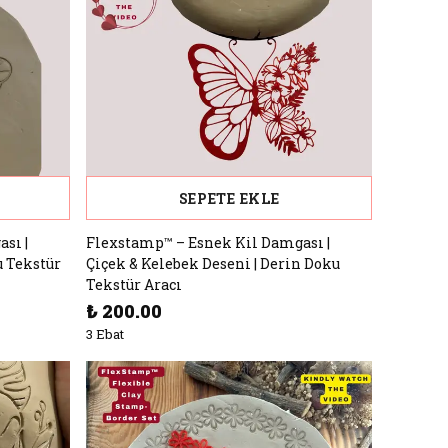
SEPETE EKLE
sı |
Flexstamp™ – Esnek Kil Damgası |
u Tekstür
Çiçek & Kelebek Deseni | Derin Doku
Tekstür Aracı
₺ 200.00
3 Ebat