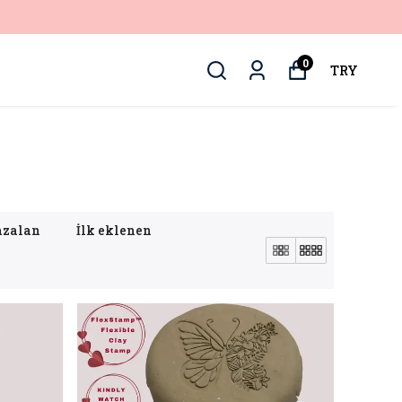
0
TRY
azalan
İlk eklenen