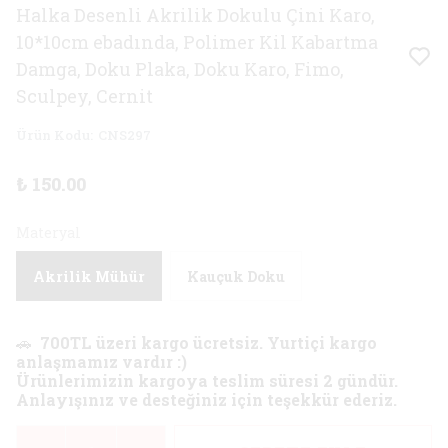
Halka Desenli Akrilik Dokulu Çini Karo,
10*10cm ebadında, Polimer Kil Kabartma
Damga, Doku Plaka, Doku Karo, Fimo,
Sculpey, Cernit
Ürün Kodu
:
CNS297
₺ 150.00
Materyal
Akrilik Mühür
Kauçuk Doku
🚗
700TL üzeri kargo ücretsiz. Yurtiçi kargo
anlaşmamız vardır :)
Ürünlerimizin kargoya teslim süresi 2 gündür.
Anlayışınız ve desteğiniz için teşekkür ederiz.