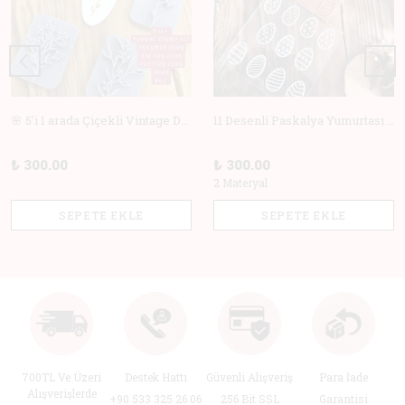
🌸 5'i 1 arada Çiçekli Vintage Deboss Damga Seti – Polimer Kil, Sabun, Seramik ve Pişirme için Mükemmel! 🌸
11 Desenli Paskalya Yumurtası Doku Matı +Hediye Kalıp | Polimer Kil & Hava ile Kuruyan Kil için Damga
₺ 300.00
₺ 300.00
2 Materyal
SEPETE EKLE
SEPETE EKLE
700TL Ve Üzeri
Destek Hattı
Güvenli Alışveriş
Para İade
Alışverişlerde
+90 533 325 26 06
256 Bit SSL
Garantisi