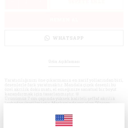
SEPETE EKLE
HEMEN AL
WHATSAPP
Ürün Açıklaması
Yaratıcılığınızı öne çıkarmanın en zarif yollarından biri,
desenlerle fark yaratmaktır. Mandala çiçek desenli bu
özel akrilik doku matı, el emeğinize sanatsal bir boyut
kazandırmak için tasarlanmıştır. 🌸
Ürünümüz 7 cm çapında yüksek kaliteli şeffaf akrilik
levhadan üretilmiştir. Merkezinde yer alan “Yaşam
Ağacı” 🌳 deseni ise 3 cm çapında olup detaylı işçilikle
hazırlanmıştır. Tüm desenler sadece mağazamıza özel
olarak çizilmiştir ve hiçbir yerde bulamayacağınız
özgünlüğe sahiptir.
Uyumlu Malzemeler: