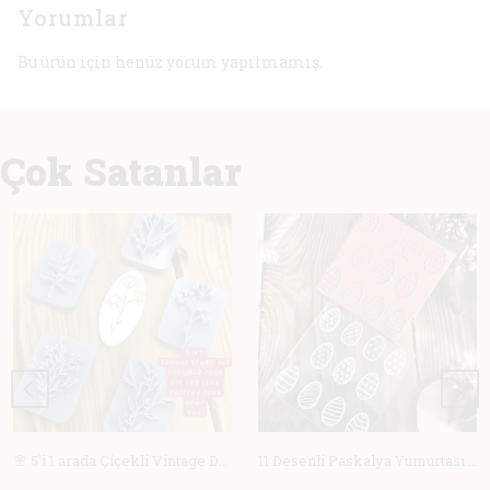
Yorumlar
Bu ürün için henüz yorum yapılmamış.
Çok Satanlar
🌸 5'i 1 arada Çiçekli Vintage Deboss Damga Seti – Polimer Kil, Sabun, Seramik ve Pişirme için Mükemmel! 🌸
11 Desenli Paskalya Yumurtası Doku Matı +Hediye Kalıp | Polimer Kil & Hava ile Kuruyan Kil için Damga