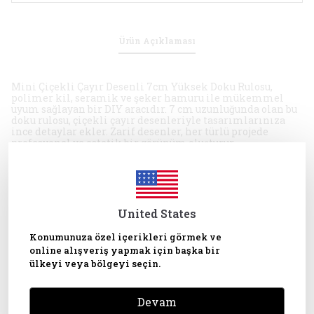
Ürün Açıklaması
Mini Çiçekli Çayır Desenli 7cm Yüksek Doku Rulosu,
polimer kil, seramik ve şeker hamuru ile mükemmel
uyum sağlayan bir DIY aracıdır. 7 cm uzunluğunda olan bu
doku rulosu, çiçekli çayır desenleriyle tasarımlarınıza
ince detaylar ekler. Zarif desenler, her türlü projede
profesyonel ve estetik bir görünüm oluşturur.
Bu doku rulosu, el yapımı takılar, dekoratif ürünler, pasta
ve kurabiye süslemeleri gibi pek çok farklı alanda
kullanılabilir. Polimer kil ve şeker hamuru ile yapılan
projelerinizde harika sonuçlar alabilirsiniz.
Mini Çiçekli Çayır Desenli Doku Rulosu, tasarımlarınıza
şıklık ve özgünlük katacak ve her projede benzersiz
United States
detaylar oluşturmanıza yardımcı olacaktır.
Uyumlu Malzemeler:
Konumunuza özel içerikleri görmek ve
✔️ Polimer Kil
online alışveriş yapmak için başka bir
✔️ Şeker Hamuru
ülkeyi veya bölgeyi seçin.
✔️ Seramik Hamuru
Kullanım Alanları:
🎨 Takı yapımı (küpeler, kolyeler)
🍪 Kurabiye süslemeleri
Devam
🎂 Pasta süslemeleri