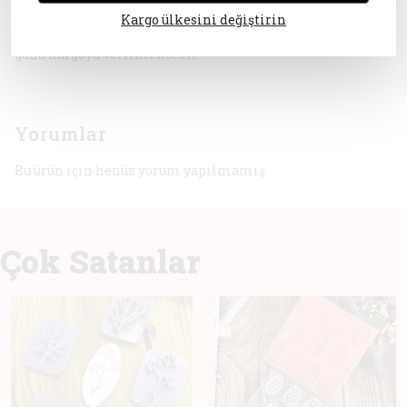
☕ Dekoratif seramik ürünler
Kargo ülkesini değiştirin
Kargo Bilgisi:
Ürünlerimiz, Cumartesi akşamı ve Pazar hariç, ertesi iş
günü kargoya verilmektedir.
Yorumlar
Bu ürün için henüz yorum yapılmamış.
Çok Satanlar