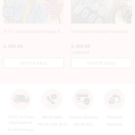
🌸 5'i 1 arada Çiçekli Vintage Deboss Damga Seti – Polimer Kil, Sabun, Seramik ve Pişirme için Mükemmel! 🌸
11 Desenli Paskalya Yumurtası Doku Matı +Hediye Kalıp | Polimer Kil & Hava ile Kuruyan Kil için Damga
₺ 300.00
₺ 300.00
2 Materyal
SEPETE EKLE
SEPETE EKLE
700TL Ve Üzeri
Destek Hattı
Güvenli Alışveriş
Para İade
Alışverişlerde
+90 533 325 26 06
256 Bit SSL
Garantisi
Ücretsiz Kargo