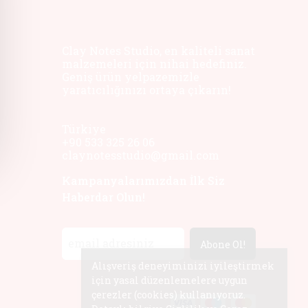
Clay Notes Studio, en kaliteli sanat
malzemeleri için nihai hedefiniz.
Geniş ürün yelpazemizle
yaratıcılığınızı ortaya çıkarın!
Türkiye
+90 533 325 26 06
claynotesstudio@gmail.com
Kampanyalarımızdan İlk Siz
Haberdar Olun!
Abone Ol!
Alışveriş deneyiminizi iyileştirmek
için yasal düzenlemelere uygun
çerezler (cookies) kullanıyoruz.