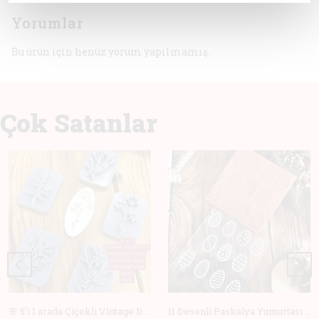
Yorumlar
Bu ürün için henüz yorum yapılmamış.
Çok Satanlar
🌸 5'i 1 arada Çiçekli Vintage Deboss Damga Seti – Polimer Kil, Sabun, Seramik ve Pişirme için Mükemmel! 🌸
11 Desenli Paskalya Yumurtası Doku Matı +Hediye Kalıp | Polimer Kil & Hava ile Kuruyan Kil için Damga