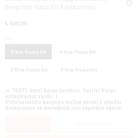
Sevgililer Günü Kil Koleksiyonu
₺ 400.00
Ebat
3*3cm Stamp Set
4*4cm Stamp Set
5*5Cm Stamp Set
6*6cm Stamp Set
🚗
700TL üzeri kargo ücretsiz. Yurtiçi kargo
anlaşmamız vardır :)
Ürünlerimizin kargoya teslim süresi 2 gündür.
Anlayışınız ve desteğiniz için teşekkür ederiz.
SEPETE EKLE