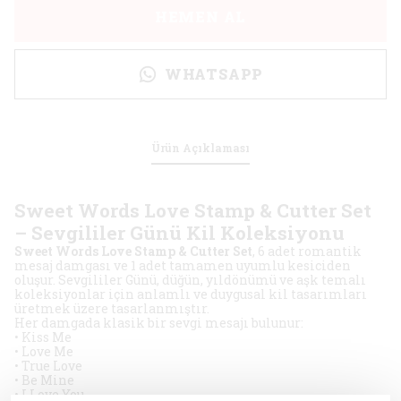
HEMEN AL
WHATSAPP
Ürün Açıklaması
Sweet Words Love Stamp & Cutter Set
– Sevgililer Günü Kil Koleksiyonu
Sweet Words Love Stamp & Cutter Set
, 6 adet romantik
mesaj damgası ve 1 adet tamamen uyumlu kesiciden
oluşur. Sevgililer Günü, düğün, yıldönümü ve aşk temalı
koleksiyonlar için anlamlı ve duygusal kil tasarımları
üretmek üzere tasarlanmıştır.
Her damgada klasik bir sevgi mesajı bulunur:
• Kiss Me
• Love Me
• True Love
• Be Mine
• I Love You