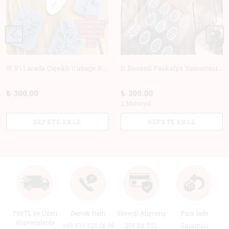
🌸 5'i 1 arada Çiçekli Vintage Deboss Damga Seti – Polimer Kil, Sabun, Seramik ve Pişirme için Mükemmel! 🌸
11 Desenli Paskalya Yumurtası Doku Matı +Hediye Kalıp | Polimer Kil & Hava ile Kuruyan Kil için Damga
₺ 300.00
₺ 300.00
2 Materyal
SEPETE EKLE
SEPETE EKLE
700TL Ve Üzeri
Destek Hattı
Güvenli Alışveriş
Para İade
Alışverişlerde
+90 533 325 26 06
256 Bit SSL
Garantisi