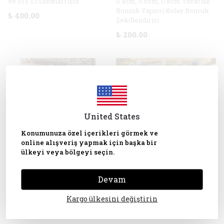
ve DIY El Sanatları İçin
0.4cm, 0.6cm, 0.8cm Yuvarlak
Boncuk Yapıcı | Kolay Boncuk
₺ 400.00
Şekillendirici
₺ 200.00
United States
Konumunuza özel içerikleri görmek ve
online alışveriş yapmak için başka bir
ülkeyi veya bölgeyi seçin.
SEPETE EKLE
SEPETE EKLE
Devam
Mini Çiçek Çayır Desenli 7cm
11’li Portekiz Desenli Polimer
Yüksek Rulo, Kabartma Doku
Kil Kesici Seti – Küpe ve
Kargo ülkesini değiştirin
Rulosu, DIY aracı, Polimer Kil,
Takılar İçin Detaylı Polimer Kil
Seramik, Şeker Hamuru
Kesiciler