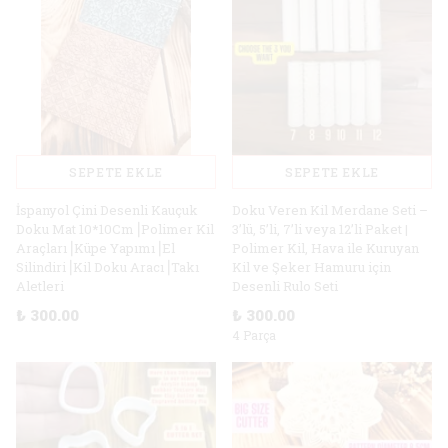
SEPETE EKLE
SEPETE EKLE
İspanyol Çini Desenli Kauçuk
Doku Veren Kil Merdane Seti –
Doku Mat 10*10Cm⎥Polimer Kil
3’lü, 5’li, 7’li veya 12’li Paket |
Araçları⎥Küpe Yapımı⎥El
Polimer Kil, Hava ile Kuruyan
Silindiri⎥Kil Doku Aracı⎥Takı
Kil ve Şeker Hamuru için
Aletleri
Desenli Rulo Seti
₺ 300.00
₺ 300.00
4 Parça