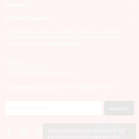
Kurumsal
Müşteri Hizmetleri
Clay Notes Studio, en kaliteli sanat malzemeleri
için nihai hedefiniz. Geniş ürün yelpazemizle
yaratıcılığınızı ortaya çıkarın!
Türkiye
+90 533 325 26 06
claynotesstudio@gmail.com
Kampanyalarımızdan İlk Siz Haberdar Olun!
Abone Ol!
Alışveriş deneyiminizi iyileştirmek için
yasal düzenlemelere uygun çerezler