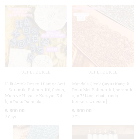
SEPETE EKLE
SEPETE EKLE
13’lü Aztek Desenli Damga Seti
Mandala Çiçek Çayırı Kauçuk
– Seramik, Polimer Kil, Sabun,
Doku Mat Polimer kil, seramik
Mum ve Hava ile Kuruyan Kil
için 7*14cm ebatlarında
İçin Doku Damgaları
benzersiz desen⎥
₺ 300.00
₺ 300.00
2 Sayı
2 Ebat