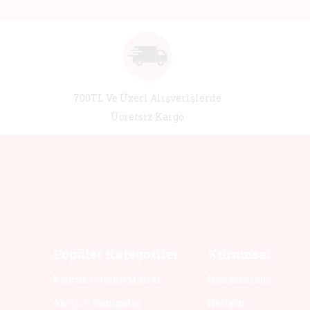
700TL Ve Üzeri Alışverişlerde
Ücretsiz Kargo
Popüler Kategoriler
Kurumsal
Kauçuk Dokulu Matlar
Hakkımızda
Akrilik Damgalar
İletişim