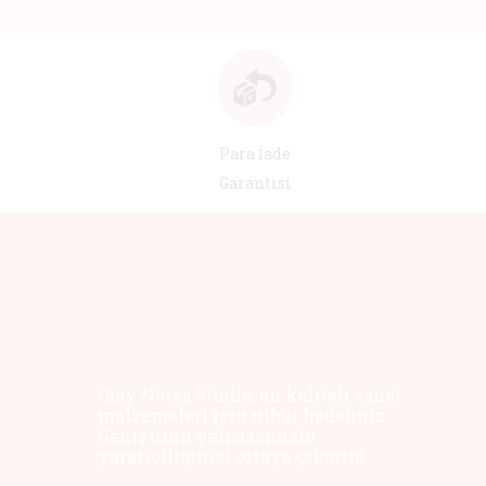
Para İade
Garantisi
Clay Notes Studio, en kaliteli sanat
malzemeleri için nihai hedefiniz.
Geniş ürün yelpazemizle
yaratıcılığınızı ortaya çıkarın!