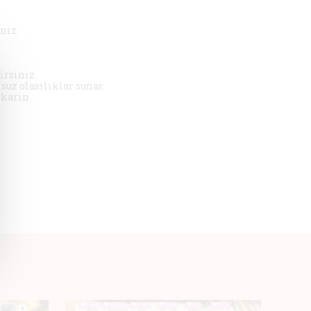
niz.
irsiniz.
suz olasılıklar sunar.
ıkarın.