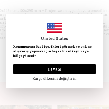
x145 mm, 100x295 mm – Projenize en uygun boyutu seçebilirsi
 son derece derin ve net olup, keskin, detaylı baskılar sağlar.
an kil ve diğer materyallerle mükemmel uyum sağlar.
ri kullanarak karmaşık ve güzel parçalar oluşturabilirsiniz.
gmentler kullanarak tasarımlara kişisel dokunuşlar ekleyebil
arımları, vazolar ve ev dekorasyonu ürünleri oluşturmak için son
li matın üzerine hafifçe bastırarak, harika desenleri ortaya ç
ınızı yaratmaya başlayın!
United States
Konumunuza özel içerikleri görmek ve online
alışveriş yapmak için başka bir ülkeyi veya
bölgeyi seçin.
Devam
Kargo ülkesini değiştirin