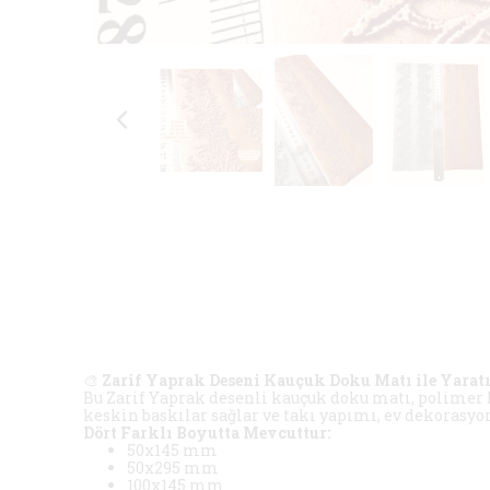
🎨
Zarif Yaprak Deseni Kauçuk Doku Matı ile Yaratıc
Bu Zarif Yaprak desenli kauçuk doku matı, polimer ki
keskin baskılar sağlar ve takı yapımı, ev dekorasyonu
Dört Farklı Boyutta Mevcuttur:
50x145 mm
50x295 mm
100x145 mm