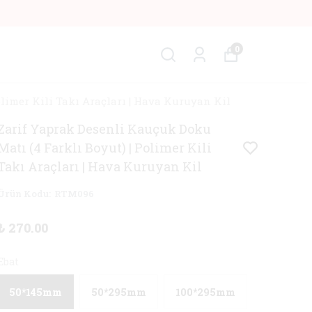
0
limer Kili Takı Araçları | Hava Kuruyan Kil
Zarif Yaprak Desenli Kauçuk Doku
Matı (4 Farklı Boyut) | Polimer Kili
Takı Araçları | Hava Kuruyan Kil
Ürün Kodu
:
RTM096
₺ 270.00
Ebat
50*145mm
50*295mm
100*295mm