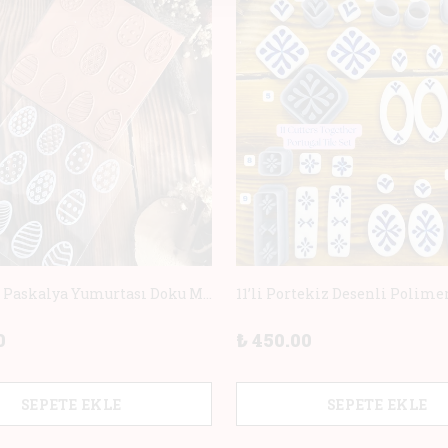
11 Desenli Paskalya Yumurtası Doku Matı +Hediye Kalıp | Polimer Kil & Hava ile Kuruyan Kil için Damga
0
₺ 450.00
SEPETE EKLE
SEPETE EKLE