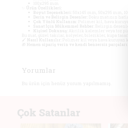
100x295 mm
✨
Ürün Özellikleri:
Boyut Seçenekleri:
50x145 mm, 50x295 mm, 100
Derin ve Belirgin Desenler:
Doku matının hatları
Çok Yönlü Kullanım:
Polimer kil, hava kuruy
Sanat İçin Mükemmel Rehber:
Belirgin desenle
Kişisel Dokunuş:
Akrilik kalemler veya toz pi
Bu mat, güzel takılar, kolyeler, bilezikler, kupa tas
🖌️
Nasıl Kullanılır:
Polimer kil veya hava kuruyan ki
🎁
Hemen sipariş verin ve kendi benzersiz parçalar
Yorumlar
Bu ürün için henüz yorum yapılmamış.
Çok Satanlar