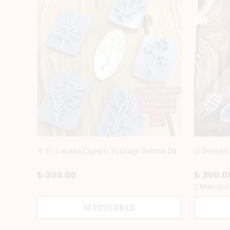
5×14 cm Çiçek Danteli Kenar Desenli Akrilik veya Kauçuk (Rubber) Doku Plağı – Polimer Kil ve Seramik Kabartma İçin Mükemmel! 🌿
🌸 5'i 1 arada Çiçekli Vintage Deboss Damga Seti – Polimer Kil, Sabun, Seramik ve Pişirme için Mükemmel! 🌸
₺ 300.00
₺ 300.0
2 Materyal
SEPETE EKLE