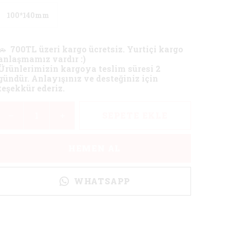
100*140mm
🚗
700TL üzeri kargo ücretsiz. Yurtiçi kargo
anlaşmamız vardır :)
Ürünlerimizin kargoya teslim süresi 2
gündür. Anlayışınız ve desteğiniz için
teşekkür ederiz.
SEPETE EKLE
HEMEN AL
WHATSAPP