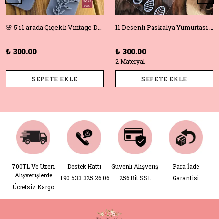
🌸 5'i 1 arada Çiçekli Vintage Deboss Damga Seti – Polimer Kil, Sabun, Seramik ve Pişirme için Mükemmel! 🌸
11 Desenli Paskalya Yumurtası Doku Matı +Hediye Kalıp | Polimer Kil & Hava ile Kuruyan Kil için Damga
₺ 300.00
₺ 300.00
2 Materyal
SEPETE EKLE
SEPETE EKLE
700TL Ve Üzeri
Destek Hattı
Güvenli Alışveriş
Para İade
Alışverişlerde
+90 533 325 26 06
256 Bit SSL
Garantisi
Ücretsiz Kargo