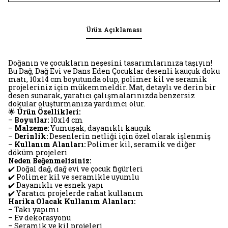
Ürün Açıklaması
Doğanın ve çocukların neşesini tasarımlarınıza taşıyın!
Bu Dağ, Dağ Evi ve Dans Eden Çocuklar desenli kauçuk doku
matı, 10x14 cm boyutunda olup, polimer kil ve seramik
projeleriniz için mükemmeldir. Mat, detaylı ve derin bir
desen sunarak, yaratıcı çalışmalarınızda benzersiz
dokular oluşturmanıza yardımcı olur.
🌟
Ürün Özellikleri:
–
Boyutlar:
10x14 cm
–
Malzeme:
Yumuşak, dayanıklı kauçuk
–
Derinlik:
Desenlerin netliği için özel olarak işlenmiş
–
Kullanım Alanları:
Polimer kil, seramik ve diğer
döküm projeleri
Neden Beğenmelisiniz:
✔️ Doğal dağ, dağ evi ve çocuk figürleri
✔️ Polimer kil ve seramikle uyumlu
✔️ Dayanıklı ve esnek yapı
✔️ Yaratıcı projelerde rahat kullanım
Harika Olacak Kullanım Alanları:
– Takı yapımı
– Ev dekorasyonu
– Seramik ve kil projeleri