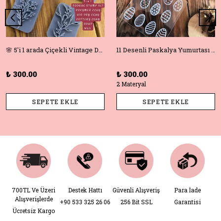
🌸 5'i 1 arada Çiçekli Vintage Deboss Damga Seti – Polimer Kil, Sabun, Seramik ve Pişirme için Mükemmel! 🌸
11 Desenli Paskalya Yumurtası Doku Matı +Hediye Kalıp | Polimer Kil & Hava ile Kuruyan Kil için Damga
₺ 300.00
₺ 300.00
2 Materyal
SEPETE EKLE
SEPETE EKLE
700TL Ve Üzeri
Destek Hattı
Güvenli Alışveriş
Para İade
Alışverişlerde
+90 533 325 26 06
256 Bit SSL
Garantisi
Ücretsiz Kargo