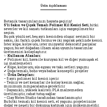
Ürün Açıklaması
Botanik tasarımlarınızı hayata geçirin!
5'li Saksı ve Çiçek Temalı Polimer Kil Kesici Seti
, bitki
severler ve kil sanatı tutkunları için vazgeçilmez bir
seçim.
Bu çok yönlü set, beş ayrı kesiciden oluşur: sevimli bir
saksı, iki farklı çiçek formu ve iki yaprak şeklinde kesici.
İster küpe, kolye ucu, ister minyatür dekoratif parçalar
yapın; bu set doğadan ilham alan uyumlu tasarımlar
üretmenizi kolaylaştırır.
✨
Kullanım Alanları:
✔ Polimer kil, hava ile kuruyan kil ve diğer yumuşak el
işi malzemeleri
✔ Küpe, kolye ucu, süs eşyası ve takı setleri yapımı
✔ Doğa temalı, boho veya bahar konseptli projeler
✨
Ürün Detayları:
– 5 ayrı polimer kil kesici içerir
– Temiz ve net kenarlar ile kolay kesim sağlar,
minimum zımparalama gerektirir
– Dayanıklı, yüksek kaliteli PLA malzemeden
üretilmiştir, rahat tutuş sağlar
– Clay Notes Studio tarafından tasarlanmıştır
Bu bitki temalı kil kesici seti, el yapımı projelerinize
doğal ve neşeli bir dokunuş katmak için mükemmeldir.