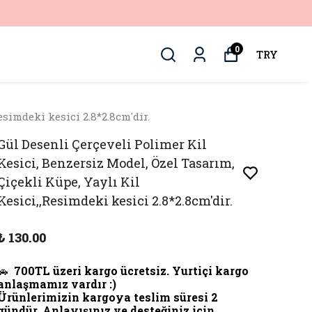
0
TRY
esimdeki kesici 2.8*2.8cm'dir.
Gül Desenli Çerçeveli Polimer Kil
Kesici, Benzersiz Model, Özel Tasarım,
Çiçekli Küpe, Yaylı Kil
Kesici,,Resimdeki kesici 2.8*2.8cm'dir.
₺ 130.00
🚗
700TL üzeri kargo ücretsiz. Yurtiçi kargo
anlaşmamız vardır :)
Ürünlerimizin kargoya teslim süresi 2
gündür. Anlayışınız ve desteğiniz için