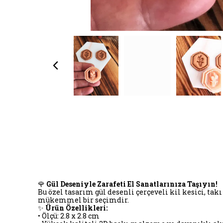
🌹
Gül Deseniyle Zarafeti El Sanatlarınıza Taşıyın!
Bu özel tasarım gül desenli çerçeveli kil kesici, ta
mükemmel bir seçimdir.
✨
Ürün Özellikleri:
• Ölçü: 2.8 x 2.8 cm