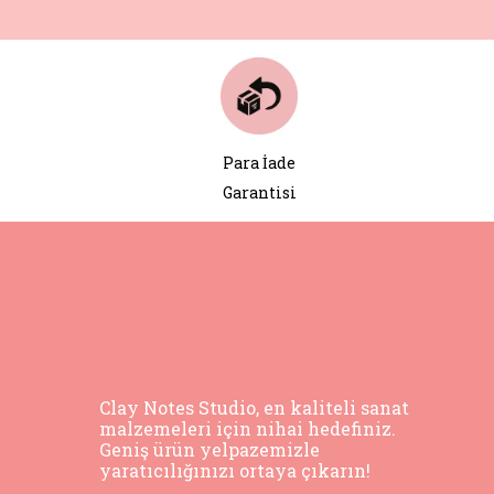
Para İade
Garantisi
Clay Notes Studio, en kaliteli sanat
malzemeleri için nihai hedefiniz.
Geniş ürün yelpazemizle
yaratıcılığınızı ortaya çıkarın!