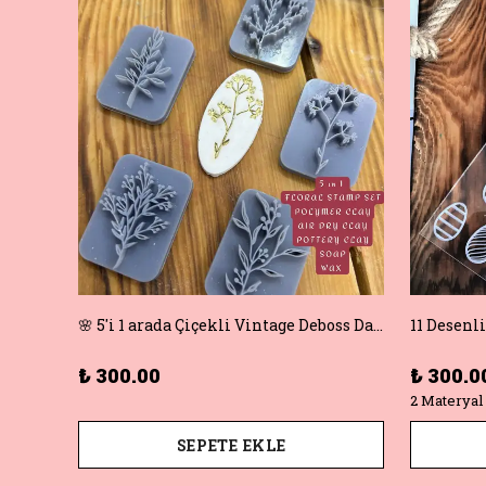
5×14 cm Çiçek Danteli Kenar Desenli Akrilik veya Kauçuk (Rubber) Doku Plağı – Polimer Kil ve Seramik Kabartma İçin Mükemmel! 🌿
🌸 5'i 1 arada Çiçekli Vintage Deboss Damga Seti – Polimer Kil, Sabun, Seramik ve Pişirme için Mükemmel! 🌸
₺ 300.00
₺ 300.0
2 Materyal
SEPETE EKLE