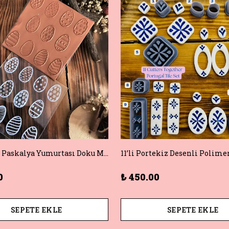
11 Desenli Paskalya Yumurtası Doku Matı +Hediye Kalıp | Polimer Kil & Hava ile Kuruyan Kil için Damga
0
₺ 450.00
SEPETE EKLE
SEPETE EKLE