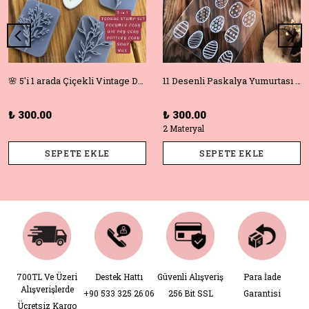
🌸 5'i 1 arada Çiçekli Vintage Deboss Damga Seti – Polimer Kil, Sabun, Seramik ve Pişirme için Mükemmel! 🌸
11 Desenli Paskalya Yumurtası Doku Matı +Hediye Kalıp | Polimer Kil & Hava ile Kuruyan Kil için Damga
₺ 300.00
₺ 300.00
2 Materyal
SEPETE EKLE
SEPETE EKLE
700TL Ve Üzeri
Destek Hattı
Güvenli Alışveriş
Para İade
Alışverişlerde
+90 533 325 26 06
256 Bit SSL
Garantisi
Ücretsiz Kargo