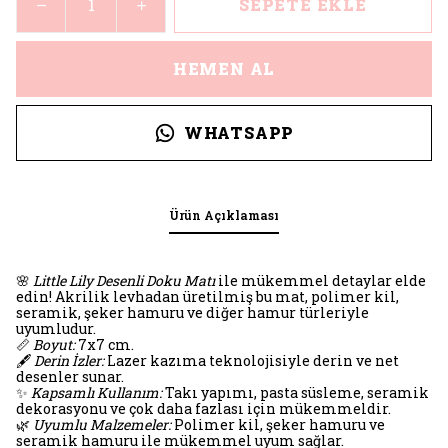
SEPETE EKLE
HEMEN AL
WHATSAPP
Ürün Açıklaması
🌸
Little Lily Desenli Doku Matı
ile mükemmel detaylar elde
edin! Akrilik levhadan üretilmiş bu mat, polimer kil,
seramik, şeker hamuru ve diğer hamur türleriyle
uyumludur.
📏
Boyut:
7x7 cm.
🖋️
Derin İzler:
Lazer kazıma teknolojisiyle derin ve net
desenler sunar.
✨
Kapsamlı Kullanım:
Takı yapımı, pasta süsleme, seramik
dekorasyonu ve çok daha fazlası için mükemmeldir.
🌿
Uyumlu Malzemeler:
Polimer kil, şeker hamuru ve
seramik hamuru ile mükemmel uyum sağlar.